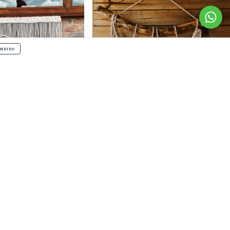
NDIDO
taña
Presencia
$160.000