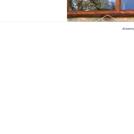
Al naveg
ENVÍO GRATIS
Horizonte azul
$350.000