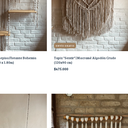
ENVÍO GRATIS
Repisa Flotante Bohemia
Tapiz "Sentir" | Macramé Algodón Crudo
0 x 1.80m)
(120x90 cm)
$475.000