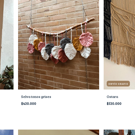
ENVÍO GRATIS
Selva tonos grises
Ostara
$420.000
$520.000