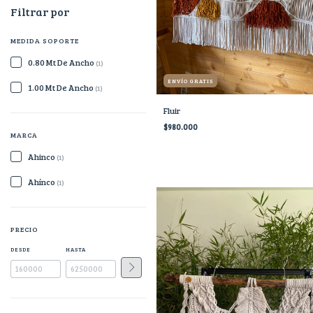
Filtrar por
MEDIDA SOPORTE
0.80 Mt De Ancho
(1)
ENVÍO GRATIS
1.00 Mt De Ancho
(1)
Fluir
$980.000
MARCA
Ahinco
(1)
Ahínco
(1)
PRECIO
DESDE
HASTA