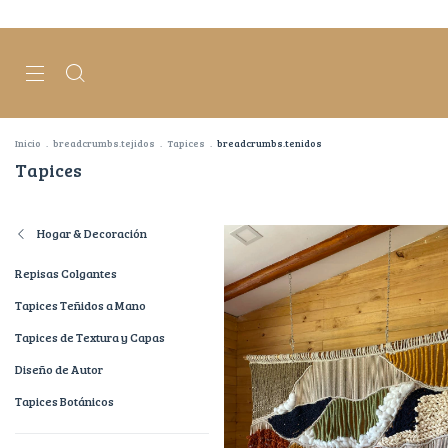
Inicio
.
breadcrumbs.tejidos
.
Tapices
.
breadcrumbs.tenidos
Tapices
Hogar & Decoración
Repisas Colgantes
Tapices Teñidos a Mano
Tapices de Textura y Capas
Diseño de Autor
Tapices Botánicos