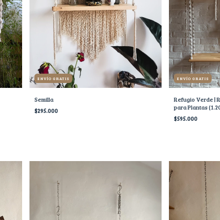
ENVÍO GRATIS
ENVÍO GRATIS
Semilla
Refugio Verde | 
para Plantas (1.2
$295.000
$595.000