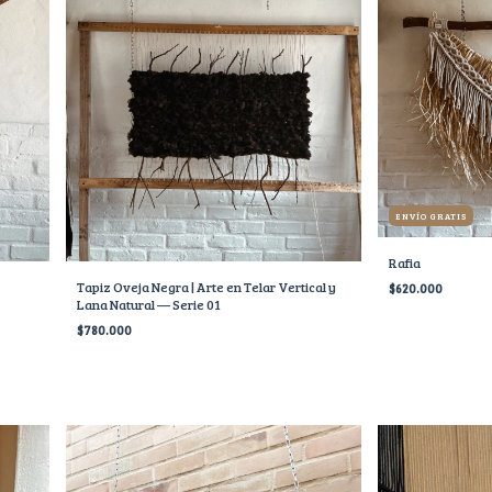
ENVÍO GRATIS
Rafia
Tapiz Oveja Negra | Arte en Telar Vertical y
$620.000
Lana Natural — Serie 01
$780.000