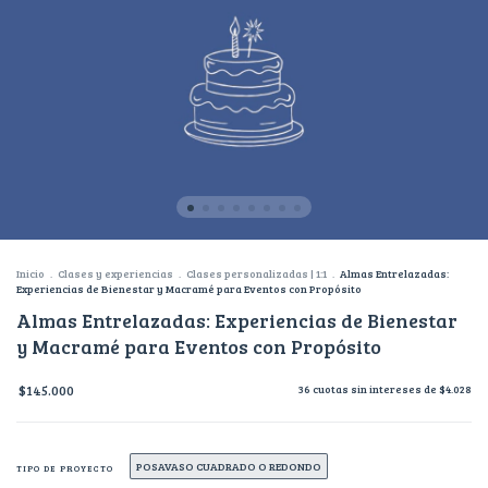
Inicio
.
Clases y experiencias
.
Clases personalizadas | 1:1
.
Almas Entrelazadas:
Experiencias de Bienestar y Macramé para Eventos con Propósito
Almas Entrelazadas: Experiencias de Bienestar
y Macramé para Eventos con Propósito
$145.000
36
cuotas sin intereses de
$4.028
POSAVASO CUADRADO O REDONDO
TIPO DE PROYECTO