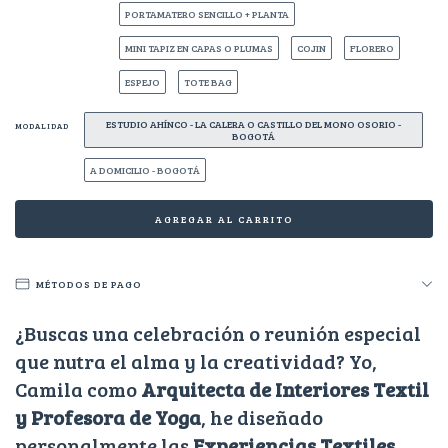
PORTAMATERO SENCILLO + PLANTA
MINI TAPIZ EN CAPAS O PLUMAS
COJIN
FLORERO
ESPEJO
TOTE BAG
ESTUDIO AHÍNCO - LA CALERA O CASTILLO DEL MONO OSORIO -
MODALIDAD
BOGOTÁ
A DOMICILIO - BOGOTÁ
MÉTODOS DE PAGO
¿Buscas una celebración o reunión especial
que nutra el alma y la creatividad? Yo,
Camila como
Arquitecta de Interiores Textil
y Profesora de Yoga
, he diseñado
personalmente las
Experiencias Textiles