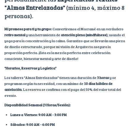
"Almas Entrelazadas"
(mínimo 4, máximo 8
personas).
Mi promesa para ti y tu grupo:
Convertiremos el Macramé en un verdadero
retiro mental
y una herramienta de
atención plena (mindfulness)
, usando el
yoga para la concentración y la calma. Garantizo que se llevarán una pieza
de diseño estructurado, porque mi visión de Arquitecta asegura la
proporción perfecta. ¡Esta es la mezcla perfecta entre celebración
consciente, bienestar mental y arte de diseño!
"Horarios, Reservas y Logística"
Los talleres "Almas Entrelazadas" tienen una duración de
3 horas
y se
programan según tu necesidad, con un mínimo de
10 días hábiles de
antelación
. La reserva se confirma con el pago del 50% del valor total del
evento.
Disponibilidad Semanal (3 Horas/Sesión):
Lunes a Viernes: 9:00 AM - 3:00 PM
Sábados: 9:00 AM - 6:00 PM