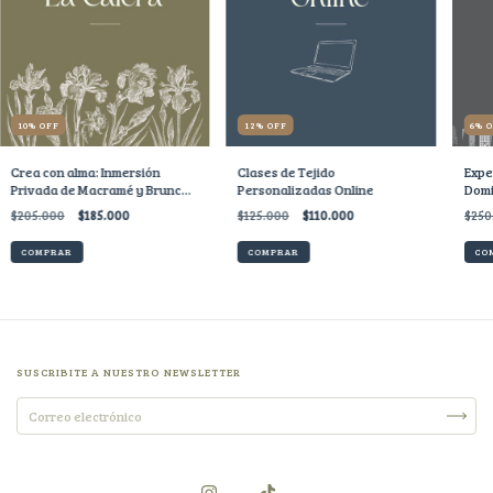
10
%
OFF
12
%
OFF
6
%
Crea con alma: Inmersión
Clases de Tejido
Expe
Privada de Macramé y Brunch
Personalizadas Online
Domi
en la Montaña - La Calera
dise
$205.000
$185.000
$125.000
$110.000
$250
COMPRAR
COMPRAR
CO
SUSCRIBITE A NUESTRO NEWSLETTER