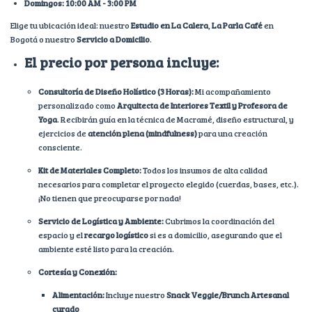
Domingos: 10:00 AM - 3:00 PM
Elige tu ubicación ideal: nuestro
Estudio en La Calera
,
La Parla Café
en
Bogotá o nuestro
Servicio a Domicilio
.
El precio por persona incluye:
Consultoría de Diseño Holístico (3 Horas):
Mi acompañamiento
personalizado como
Arquitecta de Interiores Textil y Profesora de
Yoga
. Recibirán guía en la técnica de Macramé, diseño estructural, y
ejercicios de
atención plena (mindfulness)
para una creación
consciente.
Kit de Materiales Completo:
Todos los insumos de alta calidad
necesarios para completar el proyecto elegido (cuerdas, bases, etc.).
¡No tienen que preocuparse por nada!
Servicio de Logística y Ambiente:
Cubrimos la coordinación del
espacio y el
recargo logístico
si es a domicilio, asegurando que el
ambiente esté listo para la creación.
Cortesía y Conexión:
Alimentación:
Incluye nuestro
Snack Veggie/Brunch Artesanal
curado