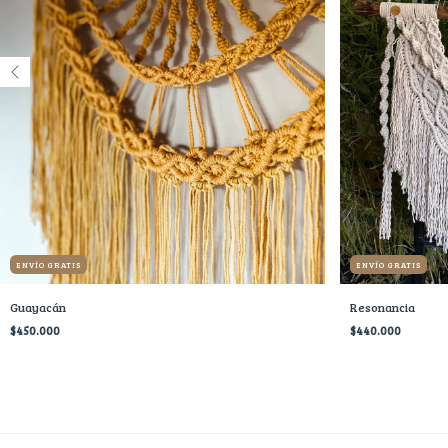
ENVÍO GRATIS
ENVÍO GRATIS
Guayacán
Resonancia
$450.000
$440.000