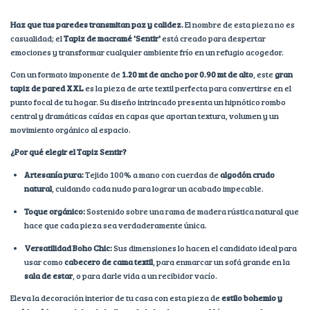
Haz que tus paredes transmitan paz y calidez.
El nombre de esta pieza no es
casualidad; el
Tapiz de macramé 'Sentir'
está creado para despertar
emociones y transformar cualquier ambiente frío en un refugio acogedor.
Con un formato imponente de
1.20 mt de ancho por 0.90 mt de alto
, este
gran
tapiz de pared XXL
es la pieza de arte textil perfecta para convertirse en el
punto focal de tu hogar. Su diseño intrincado presenta un hipnótico rombo
central y dramáticas caídas en capas que aportan textura, volumen y un
movimiento orgánico al espacio.
¿Por qué elegir el Tapiz Sentir?
Artesanía pura:
Tejido 100% a mano con cuerdas de
algodón crudo
natural
, cuidando cada nudo para lograr un acabado impecable.
Toque orgánico:
Sostenido sobre una rama de madera rústica natural que
hace que cada pieza sea verdaderamente única.
Versatilidad Boho Chic:
Sus dimensiones lo hacen el candidato ideal para
usar como
cabecero de cama textil
, para enmarcar un sofá grande en la
sala de estar
, o para darle vida a un recibidor vacío.
Eleva la decoración interior de tu casa con esta pieza de
estilo bohemio y