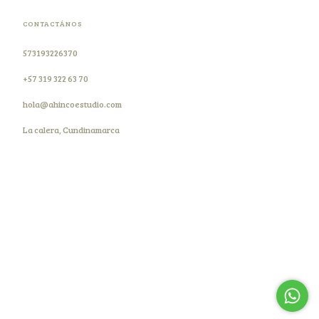
CONTACTÁNOS
573193226370
+57 319 322 63 70
hola@ahincoestudio.com
La calera, Cundinamarca