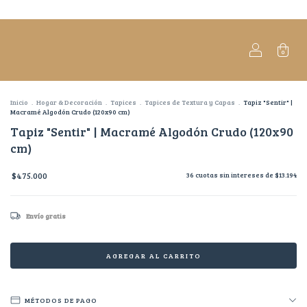
0
Inicio
.
Hogar & Decoración
.
Tapices
.
Tapices de Textura y Capas
.
Tapiz "Sentir" |
Macramé Algodón Crudo (120x90 cm)
Tapiz "Sentir" | Macramé Algodón Crudo (120x90
cm)
$475.000
36
cuotas sin intereses de
$13.194
Envío gratis
MÉTODOS DE PAGO