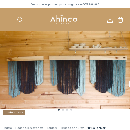
Envío gratis por compras mayores a COP 400.000
0
ENVÍO GRATIS
Inicio
.
Hogar & Decoración
.
Tapices
.
Diseño de Autor
.
Trilogía "Mar"