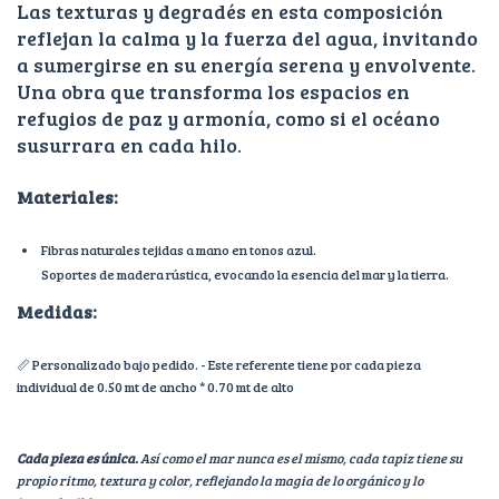
Las texturas y degradés en esta composición
reflejan la calma y la fuerza del agua, invitando
a sumergirse en su energía serena y envolvente.
Una obra que transforma los espacios en
refugios de paz y armonía, como si el océano
susurrara en cada hilo.
Materiales:
Fibras naturales tejidas a mano en tonos azul.
Soportes de madera rústica, evocando la esencia del mar y la tierra.
Medidas:
📏
Personalizado bajo pedido. - Este referente tiene por cada pieza
individual de 0.50 mt de ancho * 0.70 mt de alto
Cada pieza es única.
Así como el mar nunca es el mismo, cada tapiz tiene su
propio ritmo, textura y color, reflejando la magia de lo orgánico y lo